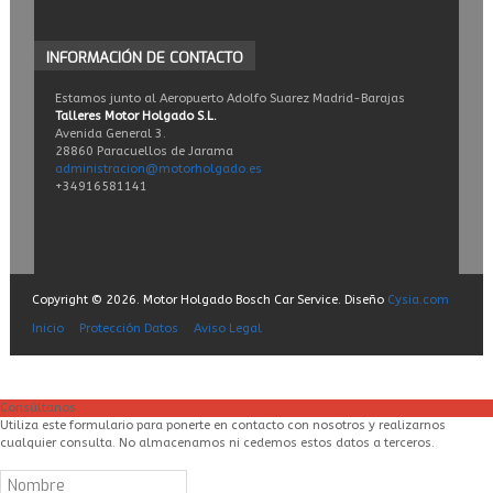
INFORMACIÓN
DE CONTACTO
Estamos junto al Aeropuerto Adolfo Suarez Madrid-Barajas
Talleres Motor Holgado S.L.
Avenida General 3.
28860 Paracuellos de Jarama
administracion@motorholgado.es
+34916581141
Copyright © 2026. Motor Holgado Bosch Car Service. Diseño
Cysia.com
Inicio
Protección Datos
Aviso Legal
Consúltanos
Utiliza este formulario para ponerte en contacto con nosotros y realizarnos
cualquier consulta. No almacenamos ni cedemos estos datos a terceros.